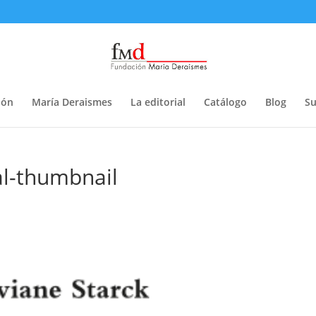
ión
María Deraismes
La editorial
Catálogo
Blog
Su
al-thumbnail