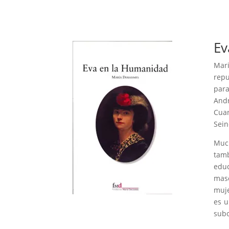
Ev
Mar
repu
para
Andr
Cuan
Sein
Much
tamb
educ
masc
muje
es u
subo