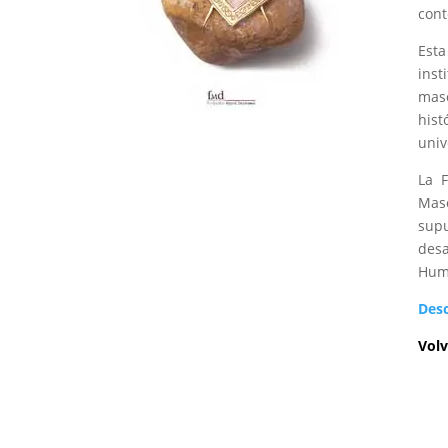
con
Esta
inst
maso
hist
univ
La F
Maso
supu
desa
Hum
Des
Volv