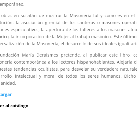
temporáneo.
 obra, en su afán de mostrar la Masonería tal y como es en el si
itución: la asociación gremial de los canteros o masones operati
nes especulativos, la apertura de los talleres a los masones ateos
órico, la incorporación de la Mujer al trabajo masónico. Este últim
ersalización de la Masonería, el desarrollo de sus ideales igualitari
undación María Deraismes pretende, al publicar este libro, c
nería contemporánea a los lectores hispanohablantes. Alejarla de
estas tendencias ocultistas, para desvelar su verdadera natural
rrollo, intelectual y moral de todos los seres humanos. Dicho
anidad.
cargar
er al catálogo