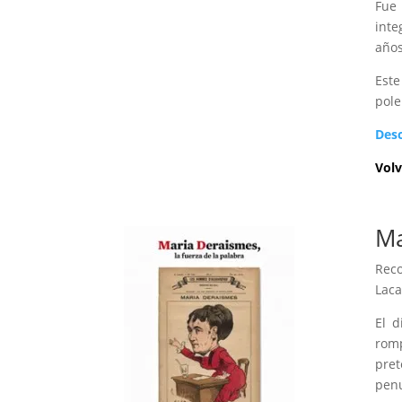
Fue 
inte
años
Este
pole
Des
Volv
Ma
Reco
Laca
El d
romp
pre
penu