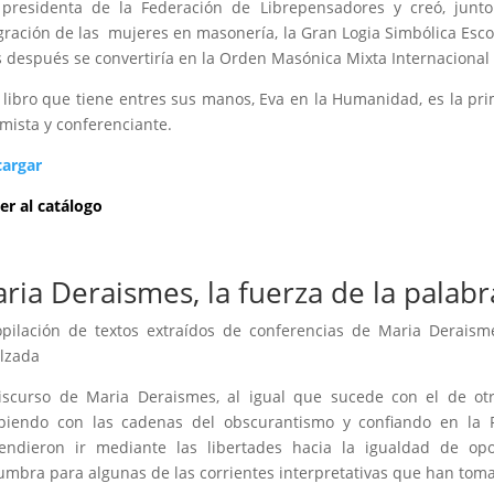
presidenta de la Federación de Librepensadores y creó, junto
gración de las mujeres en masonería, la Gran Logia Simbólica Esco
 después se convertiría en la Orden Masónica Mixta Internacional
 libro que tiene entres sus manos, Eva en la Humanidad, es la pr
mista y conferenciante.
cargar
er al catálogo
ria Deraismes, la fuerza de la palabr
pilación de textos extraídos de conferencias de Maria Deraism
lzada
iscurso de Maria Deraismes, al igual que sucede con el de ot
iendo con las cadenas del obscurantismo y confiando en la Ra
tendieron ir mediante las libertades hacia la igualdad de o
mbra para algunas de las corrientes interpretativas que han tomad