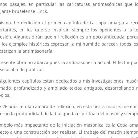
nos pasajes, en particular las caricaturas antimasónicas que lo
jante bruselense Linck.
ismo, he dedicado el primer capítulo de La copa amarga a rec
rtantes, en los que se inspiran siempre los oponentes a la to
esión. Algunos dirán que mi reflexión es un poco anticuada, por
 los ejemplos históricos expresan, a mi humilde parecer, todos lo
cterizan la antimasonería.
resente obra no abarca pues la antimasonería actual. El lector pod
se acaba de publicar.
siguientes capítulos están dedicados a mis investigaciones masó
mado, profundizado y ampliado textos antiguos, desarrollando 
olos.
 26 años, en la cámara de reflexión, en esta tierra madre, me en
esan la profundidad de la búsqueda espiritual del masón y siempr
ímbolo más impactante de la iniciación masónica es la Copa am
ecto a una construcción por realizar. El trabajo del masón siemp