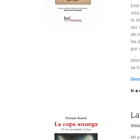
Este
sola
la d
vez 
de i
los 
por 
Afor
va h
Des
Ir a
La
Vivi
Mi p