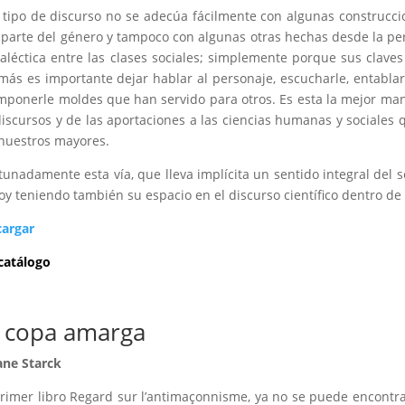
 tipo de discurso no se adecúa fácilmente con algunas construcci
 parte del género y tampoco con algunas otras hechas desde la pe
ialéctica entre las clases sociales; simplemente porque sus clav
más es importante dejar hablar al personaje, escucharle, entablar
mponerle moldes que han servido para otros. Es esta la mejor man
discursos y de las aportaciones a las ciencias humanas y sociales 
nuestros mayores.
tunadamente esta vía, que lleva implícita un sentido integral del
oy teniendo también su espacio en el discurso científico dentro de la
cargar
 catálogo
 copa amarga
ane Starck
rimer libro Regard sur l’antimaçonnisme, ya no se puede encontrar