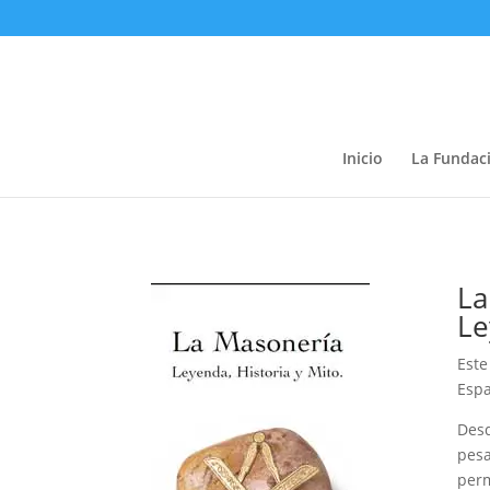
Inicio
La Fundac
La
Le
Este
Espa
Desd
pesa
per