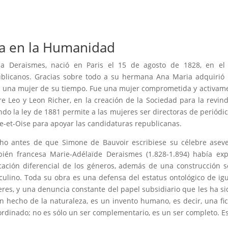
a en la Humanidad
ia Deraismes, nació en Paris el 15 de agosto de 1828, en el
blicanos. Gracias sobre todo a su hermana Ana Maria adquirió u
 una mujer de su tiempo. Fue una mujer comprometida y activament
e Leo y Leon Richer, en la creación de la Sociedad para la revin
do la ley de 1881 permite a las mujeres ser directoras de periód
e-et-Oise para apoyar las candidaturas republicanas.
o antes de que Simone de Bauvoir escribiese su célebre asever
ién francesa Marie-Adélaïde Deraismes (1.828-1.894) había ex
ación diferencial de los géneros, además de una construcción so
ulino. Toda su obra es una defensa del estatus ontológico de igu
res, y una denuncia constante del papel subsidiario que les ha si
n hecho de la naturaleza, es un invento humano, es decir, una ficc
rdinado; no es sólo un ser complementario, es un ser completo. Es