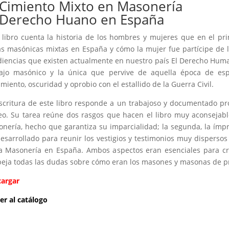
 Cimiento Mixto en Masonería
 Derecho Huano en España
 libro cuenta la historia de los hombres y mujeres que en el pri
as masónicas mixtas en España y cómo la mujer fue partícipe de 
iencias que existen actualmente en nuestro país El Derecho Huma
ajo masónico y la única que pervive de aquella época de espl
imiento, oscuridad y oprobio con el estallido de la Guerra Civil.
scritura de este libro responde a un trabajoso y documentado pr
o. Su tarea reúne dos rasgos que hacen el libro muy aconsejable
nería, hecho que garantiza su imparcialidad; la segunda, la ímpr
esarrollado para reunir los vestigios y testimonios muy disperso
a Masonería en España. Ambos aspectos eran esenciales para crea
eja todas las dudas sobre cómo eran los masones y masonas de pri
cargar
er al catálogo