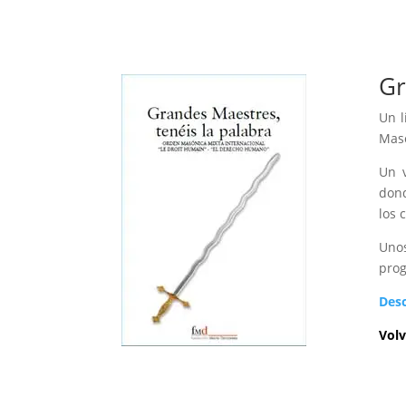
Gr
Un l
Maso
Un v
dond
los 
Unos
prog
Des
Volv