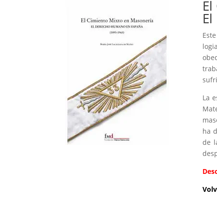
El
El
Este
logi
obed
trab
sufr
La e
Mate
maso
ha d
de l
desp
Des
Volv