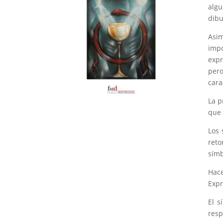
algu
dibu
Asim
impo
expr
pero
cara
La p
que 
Los 
reto
símb
Hace
Expr
El s
resp